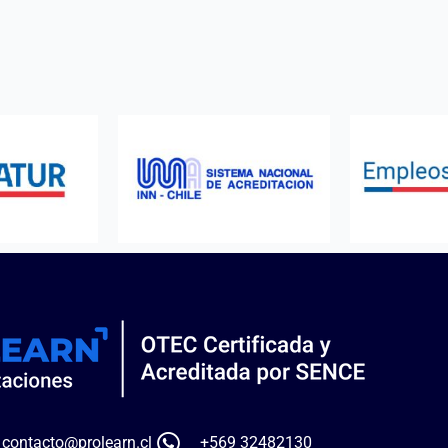
contacto@prolearn.cl
+569 32482130