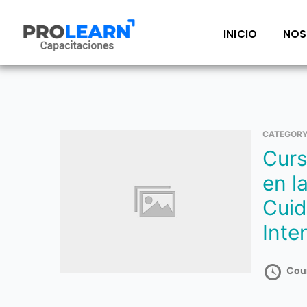
Ir
al
INICIO
NOS
contenido
CATEGOR
Curso Enfermería
en l
Cui
Inte
Cou