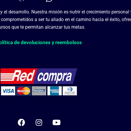
 el desarrollo. Nuestra misión es nutrir el crecimiento personal 
omprometidos a ser tu aliado en el camino hacia el éxito, ofre
ursos que te permitan alcanzar tus metas.
olítica de devoluciones y reembolsos
F
I
Y
a
n
o