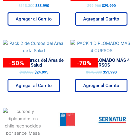
$
113.300
$
33.990
$
99.966
$
29.990
Agregar al Carrito
Agregar al Carrito
El
El
El
El
precio
precio
precio
precio
original
actual
original
actual
era:
es:
era:
es:
Pack 2 de Cursos del Área de
PACK 1 DIPLOMADO MÁS 4
-
50
%
-
70
%
$49.980.
$24.995.
$173.300.
$51.990.
la Salud
CURSOS
$
49.980
$
24.995
$
173.300
$
51.990
Agregar al Carrito
Agregar al Carrito