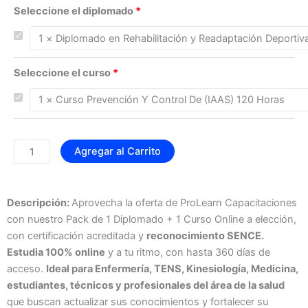
PACK
original
actual
Seleccione el diplomado
1
era:
es:
DIPLOMADO
$119.990.
$35.99
MÁS
1
Seleccione el curso
CURSO
cantidad
Agregar al Carrito
Descripción:
Aprovecha la oferta de ProLearn Capacitaciones
con nuestro Pack de 1 Diplomado + 1 Curso Online a elección,
con certificación acreditada y
reconocimiento SENCE.
Estudia 100% online
y a tu ritmo, con hasta 360 días de
acceso.
Ideal para Enfermería, TENS, Kinesiología, Medicina,
estudiantes, técnicos y profesionales del área de la salud
que buscan actualizar sus conocimientos y fortalecer su