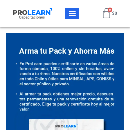
Ir
Cart
al
0
$
0
contenido
PACK DE CURSOS