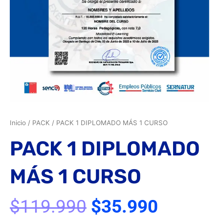
Inicio
/
PACK
/ PACK 1 DIPLOMADO MÁS 1 CURSO
PACK 1 DIPLOMADO
MÁS 1 CURSO
El
El
$
119.990
$
35.990
precio
precio