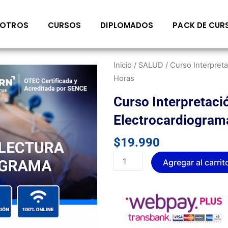
OTROS
CURSOS
DIPLOMADOS
PACK DE CUR
Inicio
/
SALUD
/ Curso Interpret
Horas
Curso Interpretaci
Electrocardiogram
$
19.990
Curso
Agregar al carrit
Interpretación
Y
Lectura
De
Electrocardiograma