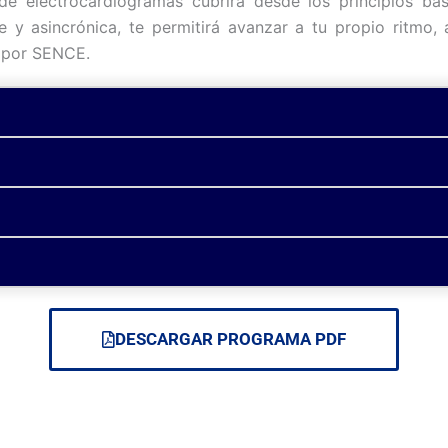
e electrocardiogramas cubrirá desde los principios bás
y asincrónica, te permitirá avanzar a tu propio ritmo, a
a por SENCE.
DESCARGAR PROGRAMA PDF