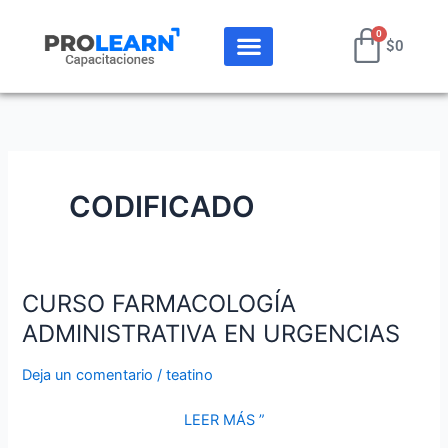
Ir
Cart
al
0
$
0
contenido
CODIFICADO
CURSO FARMACOLOGÍA
CURSO
FARMACOLOGÍA
ADMINISTRATIVA EN URGENCIAS
ADMINISTRATIVA
EN
Deja un comentario
/
teatino
URGENCIAS
LEER MÁS ”