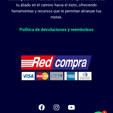
tu aliado en el camino hacia el éxito, ofreciendo
herramientas y recursos que te permitan alcanzar tus
metas.
Política de devoluciones y reembolsos
F
I
Y
a
n
o
1